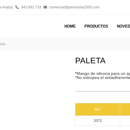
a-Araba)
945 891 733
comercial@peninsula2000.com
HOME
PRODUCTOS
NOVE
leta
PALETA
*Mango de silicona para un 
*No estropea el antiadherent
Ref.
2072