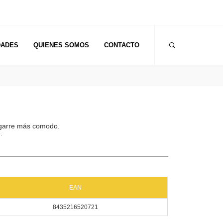
DADES
QUIENES SOMOS
CONTACTO
agarre más comodo.
e.
EAN
8435216520721