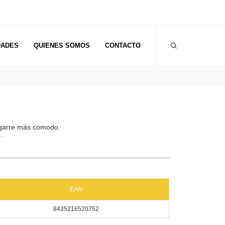
DADES
QUIENES SOMOS
CONTACTO
agarre más comodo.
e.
EAN
8435216520752