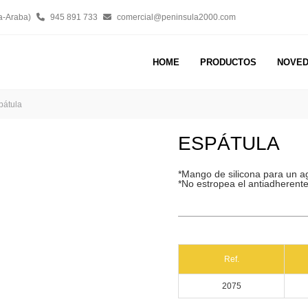
a-Araba)
945 891 733
comercial@peninsula2000.com
HOME
PRODUCTOS
NOVE
pátula
ESPÁTULA
*Mango de silicona para un 
*No estropea el antiadherent
Ref.
2075