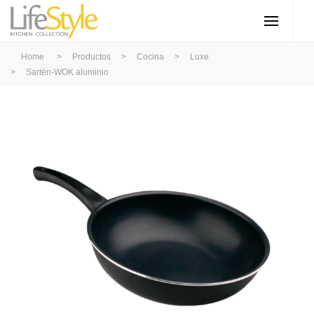
Home
>
Productos
>
Cocina
>
Luxe
>
Sartén-WOK aluminio