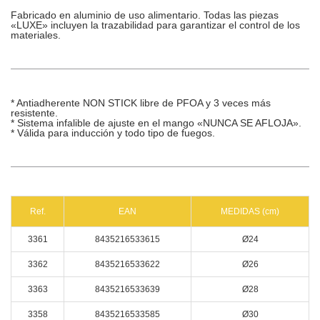
Fabricado en aluminio de uso alimentario. Todas las piezas
«LUXE» incluyen la trazabilidad para garantizar el control de los
materiales.
* Antiadherente NON STICK libre de PFOA y 3 veces más
resistente.
* Sistema infalible de ajuste en el mango «NUNCA SE AFLOJA».
* Válida para inducción y todo tipo de fuegos.
Ref.
EAN
MEDIDAS (cm)
3361
8435216533615
Ø24
3362
8435216533622
Ø26
3363
8435216533639
Ø28
3358
8435216533585
Ø30