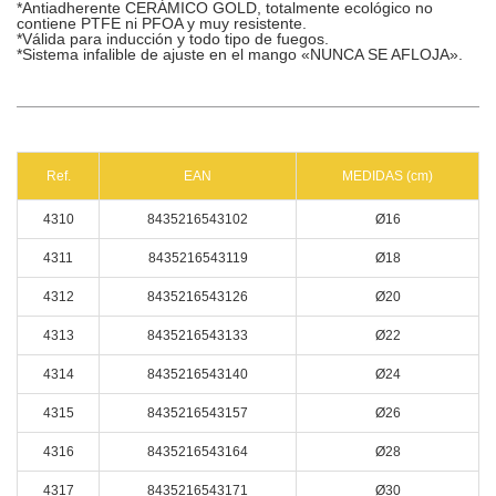
*Antiadherente CERÁMICO GOLD, totalmente ecológico no
contiene PTFE ni PFOA y muy resistente.
*Válida para inducción y todo tipo de fuegos.
*Sistema infalible de ajuste en el mango «NUNCA SE AFLOJA».
Ref.
EAN
MEDIDAS (cm)
4310
8435216543102
Ø16
4311
8435216543119
Ø18
4312
8435216543126
Ø20
4313
8435216543133
Ø22
4314
8435216543140
Ø24
4315
8435216543157
Ø26
4316
8435216543164
Ø28
4317
8435216543171
Ø30