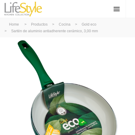
Home
>
Productos
>
Cocina
>
Gold eco
>
Sartén de aluminio antiadherente cerámico, 3,00 mm