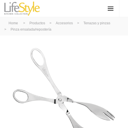
Home
>
Productos
>
Accesorios
>
Tenazas y pinzas
>
Pinza ensalada/repostería