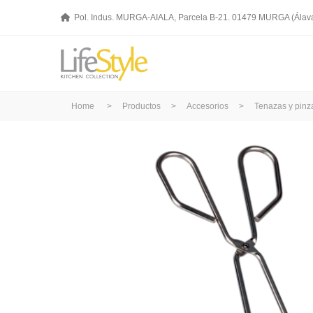
Pol. Indus. MURGA-AIALA, Parcela B-21. 01479 MURGA (Álav
Home
>
Productos
>
Accesorios
>
Tenazas y pinz