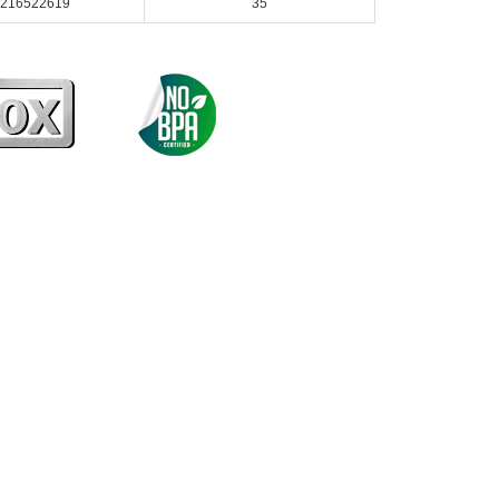
216522619
35