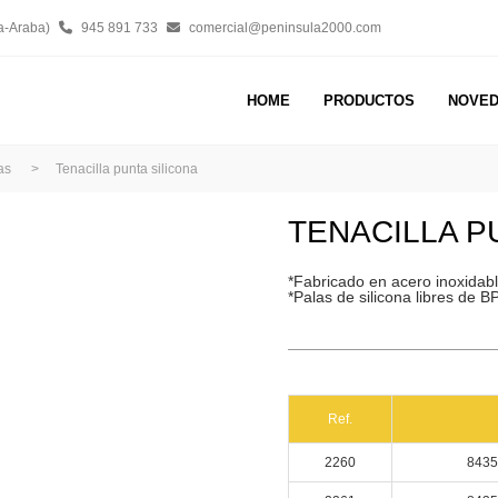
a-Araba)
945 891 733
comercial@peninsula2000.com
HOME
PRODUCTOS
NOVE
as
>
Tenacilla punta silicona
TENACILLA P
*Fabricado en acero inoxidabl
*Palas de silicona libres de B
Ref.
2260
8435