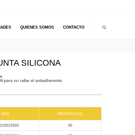
DADES
QUIENES SOMOS
CONTACTO
UNTA SILICONA
e.
PA para no rallar el antiadherente.
EAN
MEDIDAS (cm)
216522602
30