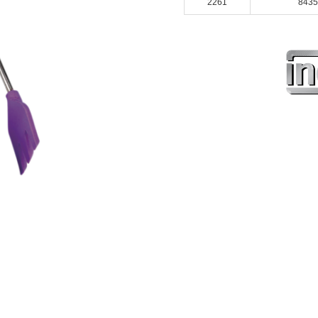
2261
8435