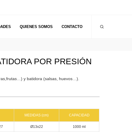
DADES
QUIENES SOMOS
CONTACTO
ATIDORA POR PRESIÓN
ras,frutas…) y batidora (salsas, huevos…).
MEDIDAS (cm)
CAPACIDAD
27
Ø13x22
1000 ml