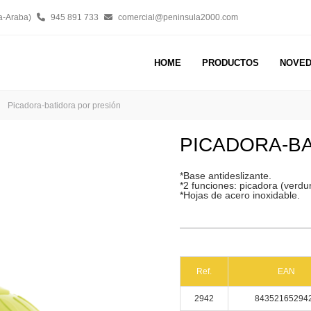
a-Araba)
945 891 733
comercial@peninsula2000.com
HOME
PRODUCTOS
NOVE
Picadora-batidora por presión
PICADORA-B
*Base antideslizante.
*2 funciones: picadora (verdu
*Hojas de acero inoxidable.
Ref.
EAN
2942
84352165294