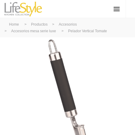
Home
>
Productos
>
Accesorios
>
Accesorios mesa serie luxe
>
Pelador Vertical Tomate