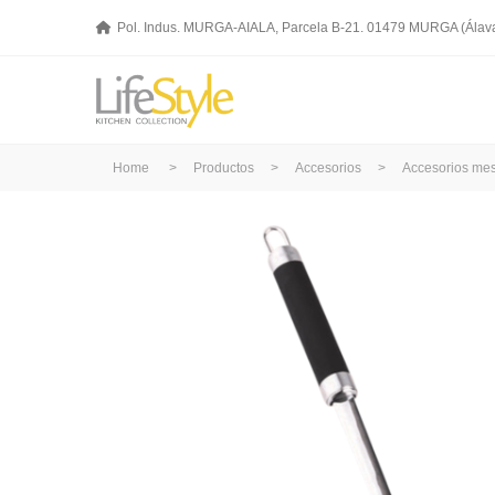
Pol. Indus. MURGA-AIALA, Parcela B-21. 01479 MURGA (Álav
Home
>
Productos
>
Accesorios
>
Accesorios mes