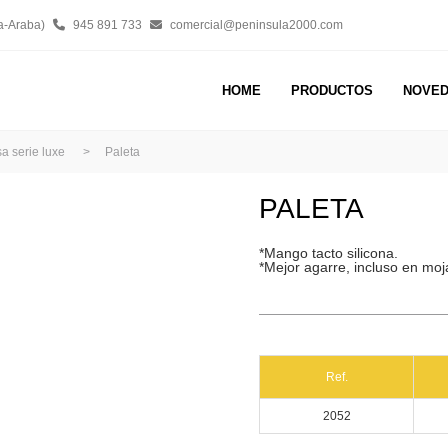
a-Araba)
945 891 733
comercial@peninsula2000.com
HOME
PRODUCTOS
NOVE
a serie luxe
>
Paleta
PALETA
*Mango tacto silicona.
*Mejor agarre, incluso en mo
Ref.
2052