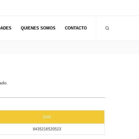
DADES
QUIENES SOMOS
CONTACTO
jado.
EAN
8435216520523