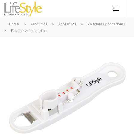
Home
>
Productos
>
Accesorios
>
Peladores y cortadores
>
Pelador vainas-judias