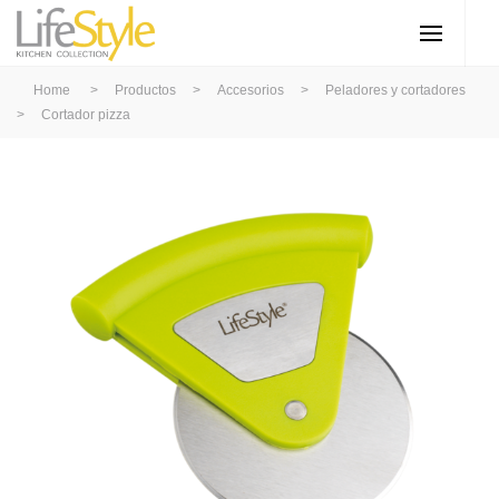
Home
>
Productos
>
Accesorios
>
Peladores y cortadores
>
Cortador pizza