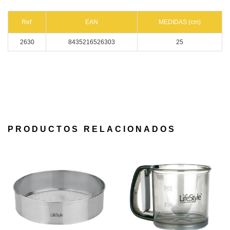
Ref.
EAN
MEDIDAS (cm)
2630
8435216526303
25
PRODUCTOS RELACIONADOS