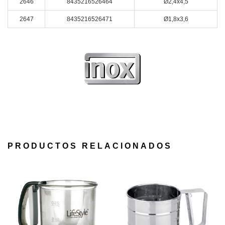
2646
8435216526464
Ø2,4x4,5
2647
8435216526471
Ø1,8x3,6
PRODUCTOS RELACIONADOS