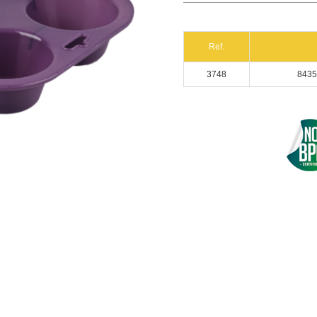
Ref.
3748
8435