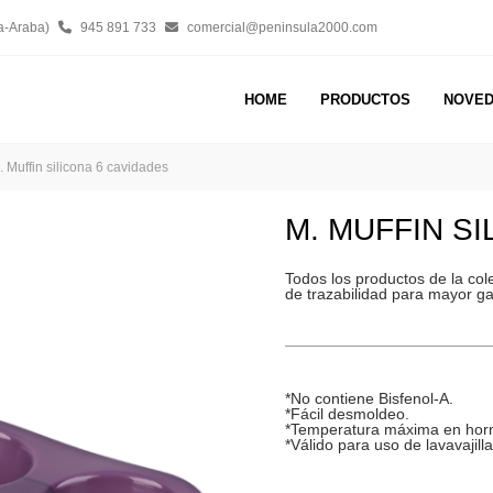
a-Araba)
945 891 733
comercial@peninsula2000.com
HOME
PRODUCTOS
NOVE
. Muffin silicona 6 cavidades
M. MUFFIN S
Todos los productos de la co
de trazabilidad para mayor ga
*No contiene Bisfenol-A.
*Fácil desmoldeo.
*Temperatura máxima en horn
*Válido para uso de lavavajilla