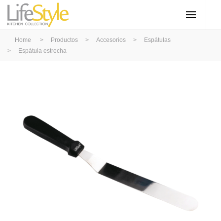
Home
>
Productos
>
Accesorios
>
Espátulas
>
Espátula estrecha