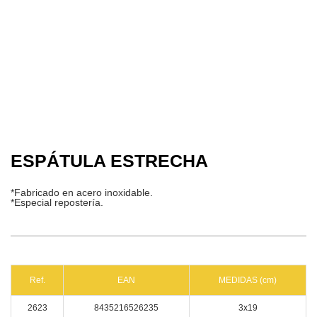
ESPÁTULA ESTRECHA
*Fabricado en acero inoxidable.
*Especial repostería.
Ref.
EAN
MEDIDAS (cm)
2623
8435216526235
3x19