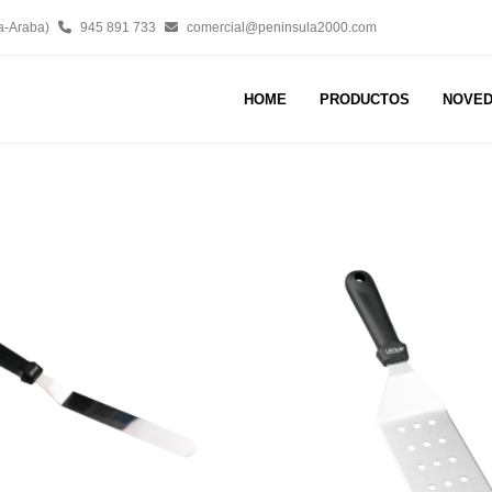
a-Araba)
945 891 733
comercial@peninsula2000.com
HOME
PRODUCTOS
NOVE