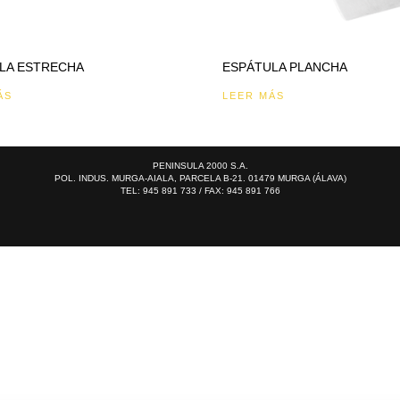
LA ESTRECHA
ESPÁTULA PLANCHA
ÁS
LEER MÁS
PENINSULA 2000 S.A.
POL. INDUS. MURGA-AIALA, PARCELA B-21. 01479 MURGA (ÁLAVA)
TEL: 945 891 733 / FAX: 945 891 766