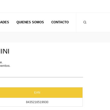
DADES
QUIENES SOMOS
CONTACTO
INI
e.
mentos.
EAN
8435216519930