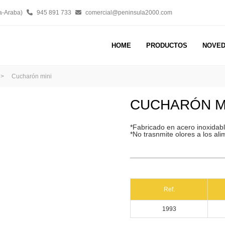
a-Araba)
945 891 733
comercial@peninsula2000.com
HOME
PRODUCTOS
NOVE
>
Cucharón mini
CUCHARÓN M
*Fabricado en acero inoxidabl
*No trasnmite olores a los ali
Ref.
1993