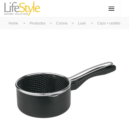
Home
>
Productos
>
Cocina
>
Luxe
>
Cazo + cestillo