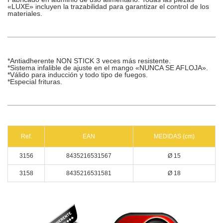
«LUXE» incluyen la trazabilidad para garantizar el control de los
materiales.
*Antiadherente NON STICK 3 veces más resistente.
*Sistema infalible de ajuste en el mango «NUNCA SE AFLOJA».
*Válido para inducción y todo tipo de fuegos.
*Especial frituras.
Ref.
EAN
MEDIDAS (cm)
3156
8435216531567
Ø 15
3158
8435216531581
Ø 18