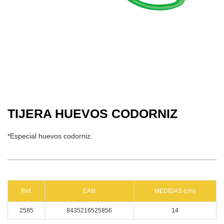
TIJERA HUEVOS CODORNIZ
*Especial huevos codorniz.
Ref.
EAN
MEDIDAS (cm)
2585
8435216525856
14