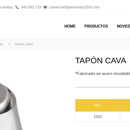
a-Araba)
945 891 733
comercial@peninsula2000.com
HOME
PRODUCTOS
NOVE
as
>
Tapón cava
TAPÓN CAVA
*Fabricado en acero inoxidabl
Ref.
1522