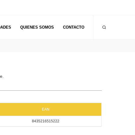
DADES
QUIENES SOMOS
CONTACTO
e.
EAN
8435216515222