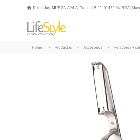
Pol. Indus. MURGA-AIALA, Parcela B-21. 01479 MURGA (Álav
Home
>
Productos
>
Accesorios
>
Peladores y co