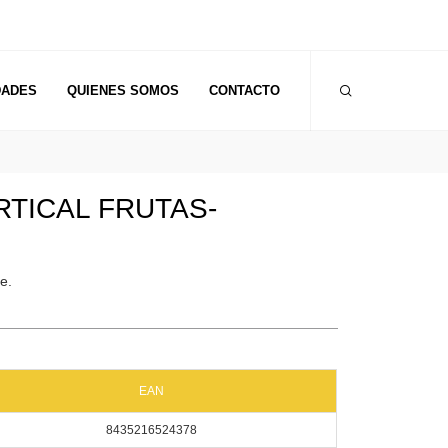
DADES
QUIENES SOMOS
CONTACTO
TICAL FRUTAS-
e.
EAN
8435216524378