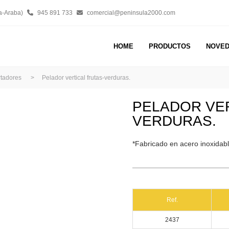
a-Araba)
945 891 733
comercial@peninsula2000.com
HOME
PRODUCTOS
NOVE
rtadores
>
Pelador vertical frutas-verduras.
PELADOR VER
VERDURAS.
*Fabricado en acero inoxidabl
Ref.
2437