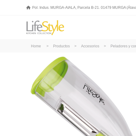
Pol. Indus. MURGA-AIALA, Parcela B-21. 01479 MURGA (Álav
Home
>
Productos
>
Accesorios
>
Peladores y co