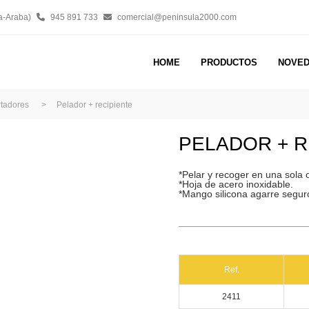
a-Araba)
945 891 733
comercial@peninsula2000.com
HOME
PRODUCTOS
NOVE
rtadores
>
Pelador + recipiente
PELADOR + R
*Pelar y recoger en una sola 
*Hoja de acero inoxidable.
*Mango silicona agarre segur
Ref.
2411