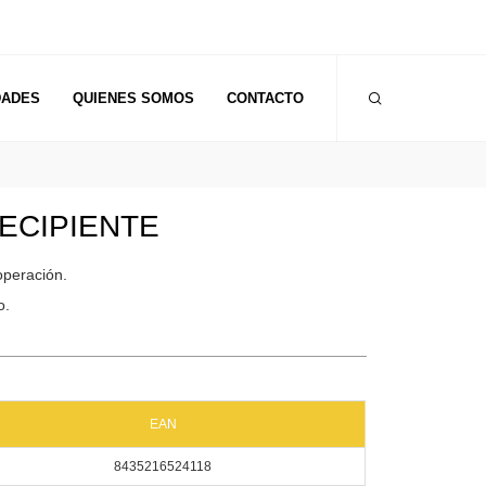
DADES
QUIENES SOMOS
CONTACTO
ECIPIENTE
operación.
o.
EAN
8435216524118