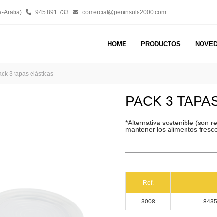
a-Araba)
945 891 733
comercial@peninsula2000.com
HOME
PRODUCTOS
NOVE
ck 3 tapas elásticas
PACK 3 TAPA
*Alternativa sostenible (son re
mantener los alimentos fresc
Ref.
3008
8435