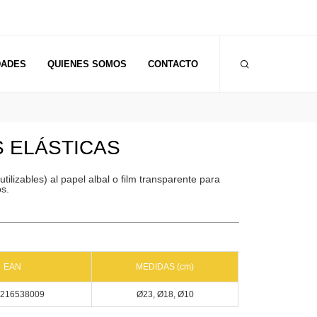
DADES
QUIENES SOMOS
CONTACTO
S ELÁSTICAS
utilizables) al papel albal o film transparente para
os.
EAN
MEDIDAS (cm)
216538009
Ø23, Ø18, Ø10