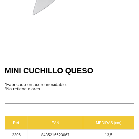
MINI CUCHILLO QUESO
*Fabricado en acero inoxidable.
*No retiene olores.
Ref.
EAN
MEDIDAS (cm)
2306
8435216523067
13,5