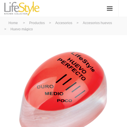
Home
>
Productos
>
Accesorios
>
Accesorios huevos
>
Huevo mágico