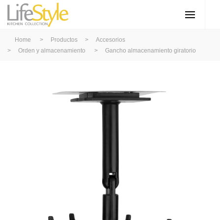
Home
>
Productos
>
Accesorios
>
Orden y almacenamiento
>
Gancho almacenamiento giratorio