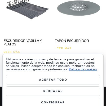
ESCURRIDOR VAJILLA Y
TAPÓN ESCURRIDOR
PLATOS
LEER MÁS
LEER MÁS
Utilizamos cookies propias y de terceros para garantizar el
funcionamiento de la web, medir su uso y mejorar nuestros
servicios. Puede aceptar todas las cookies, rechazar las no
necesarias o configurar sus preferencias.
Política de cookies
ACEPTAR TODO
RECHAZAR
PENINSULA 2000 S.A.
POL. INDUS. MURGA-AIALA, PARCELA B-21. 01479 MURGA (ÁLAVA)
TEL: 945 891 733 / FAX: 945 891 766
CONFIGURAR