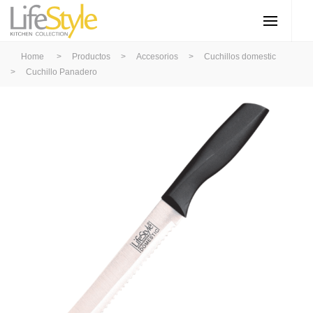
Home
>
Productos
>
Accesorios
>
Cuchillos domestic
>
Cuchillo Panadero