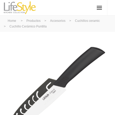
Home
>
Productos
>
Accesorios
>
Cuchillos ceramic
>
Cuchillo Cerámico Puntilla