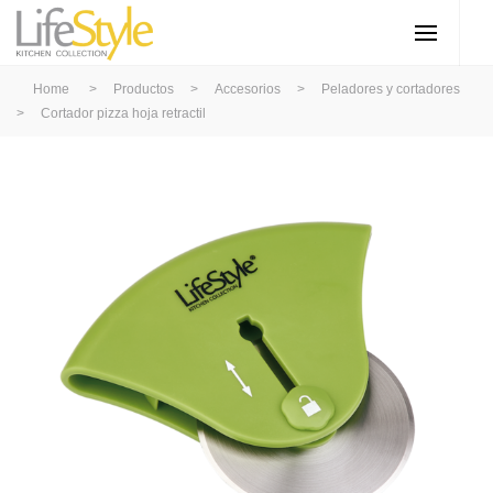
Home
>
Productos
>
Accesorios
>
Peladores y cortadores
>
Cortador pizza hoja retractil