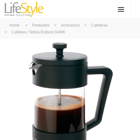
Home
>
Productos
>
Accesorios
>
Cafeteras
>
Cafetera / Tetéra Émbolo DARK