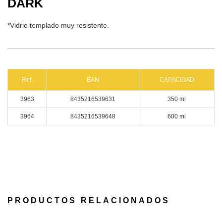
DARK
*Vidrio templado muy resistente.
Ref.
EAN
CAPACIDAD
3963
8435216539631
350 ml
3964
8435216539648
600 ml
PRODUCTOS RELACIONADOS