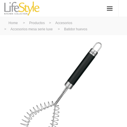
Home
>
Productos
>
Accesorios
>
Accesorios mesa serie luxe
>
Batidor huevos