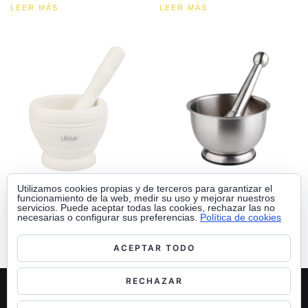
LEER MÁS
LEER MÁS
Utilizamos cookies propias y de terceros para garantizar el
funcionamiento de la web, medir su uso y mejorar nuestros
MORTERO + MAZA
MORTERO + MAZA
servicios. Puede aceptar todas las cookies, rechazar las no
INOXIDABLE
necesarias o configurar sus preferencias.
Política de cookies
LEER MÁS
LEER MÁS
ACEPTAR TODO
RECHAZAR
PENINSULA 2000 S.A.
POL. INDUS. MURGA-AIALA, PARCELA B-21. 01479 MURGA (ÁLAVA)
TEL: 945 891 733 / FAX: 945 891 766